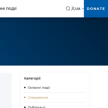
UA
DONATE
НІ ПОДІЇ
Категорії
Останні події
Стажування
Публікації