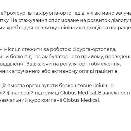
рохірургів та хірургів-ортопедів, які активно залуч
озвитку. Це стажування спрямоване на розвиток діалогу
и хребта для розвитку клінічних підходів та покращ
 місяця стежити за роботою хірурга-ортопеда,
ицини болю під час амбулаторного прийому, проведен
у відділенні. Зважаючи на регуляторні обмеження,
йних втручаннях або активному огляді пацієнтів.
ія змогла організувати безкоштовне клінічне
ій фінансовій підтримці Globus Medical. В залежності 
навчальний курс компанії Globus Medical.