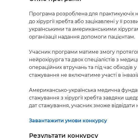
Програма розроблена для практикуючіх ней
до хірургії хребта або зацікавлені у її р
українськими та американськими хірургам
організації надання допомоги пацієнтам.
Учасник програми матиме змогу протягом
нейрохірурга та двох спеціалістів з мед
операційних втручань та під час обходів 
стажування не включатиме участі в інвазі
Американсько-українська медична фундац
стажування з хірургії хребта завдяки щедр
дат стажування, учасник зможе відвідати 
Завантажити умови конкурсу
Результати конкурсу