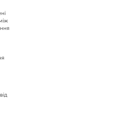
ені
 між
ення
ня
від