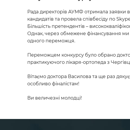
Рада директорів АУМФ отримала заявки ві
кандидатів та провела співбесіду по Skype
Більшість претендентів – висококваліфіков
Однак, через обмежене фінансування м
одного переможця.
Переможцем конкурсу було обрано докто
практикуючого лікаря-ортопеда з Чергівці
Вітаємо доктора Василова та ще раз дяку
особливо фіналістам!
Ви величезні молодці!