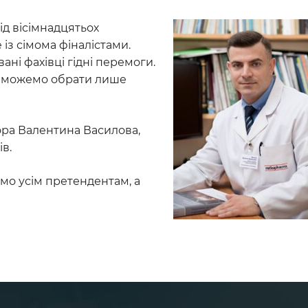
д вісімнадцятьох
 із сімома фіналістами.
ані фахівці гідні перемоги.
и можемо обрати лише
ра Валентина Василова,
в.
ємо усім претендентам, а