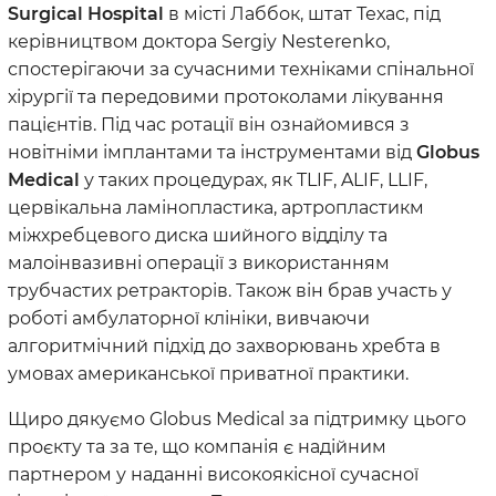
Surgical Hospital
в місті Лаббок, штат Техас, під
керівництвом доктора Sergiy Nesterenko,
спостерігаючи за сучасними техніками спінальної
хірургії та передовими протоколами лікування
пацієнтів. Під час ротації він ознайомився з
новітніми імплантами та інструментами від
Globus
Medical
у таких процедурах, як TLIF, ALIF, LLIF,
цервікальна ламіно­пластика, артропластикм
міжхребцевого диска шийного відділу та
малоінвазивні операції з використанням
трубчастих ретракторів. Також він брав участь у
роботі амбулаторної клініки, вивчаючи
алгоритмічний підхід до захворювань хребта в
умовах американської приватної практики.
Щиро дякуємо Globus Medical за підтримку цього
проєкту та за те, що компанія є надійним
партнером у наданні високоякісної сучасної