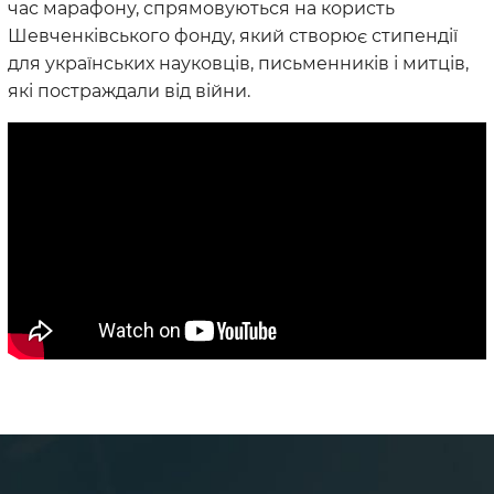
час марафону, спрямовуються на користь
Шевченківського фонду, який створює стипендії
для українських науковців, письменників і митців,
які постраждали від війни.